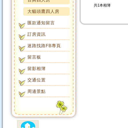
共1本相簿
大貓頭鷹四人房
匯款通知留言
訂房資訊
迷路找路FB專頁
留言板
留影相簿
交通位置
周邊景點