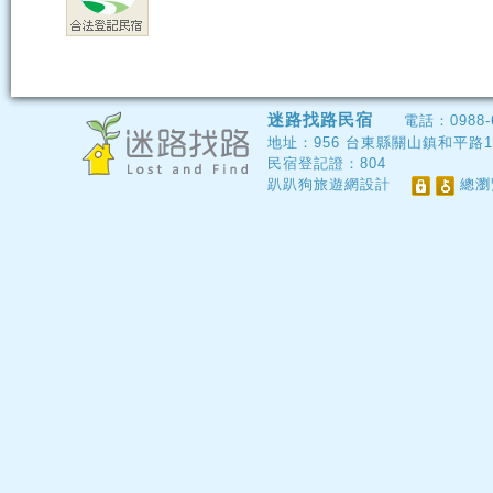
迷路找路民宿
電話：
0988-
地址：
956
台東縣關山鎮和平路13
民宿登記證：
804
趴趴狗旅遊網設計
總瀏