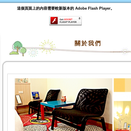
這個頁面上的內容需要較新版本的 Adobe Flash Player。
關於我們