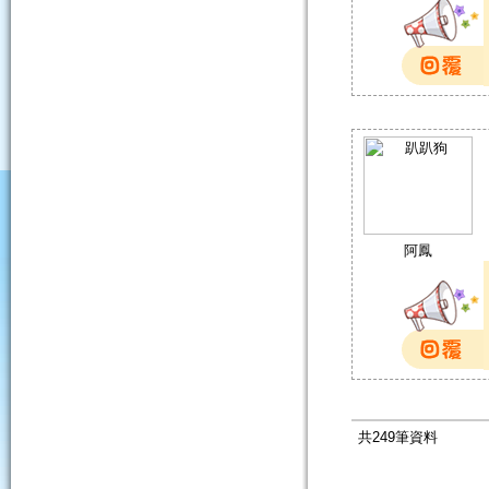
阿鳳
共249筆資料