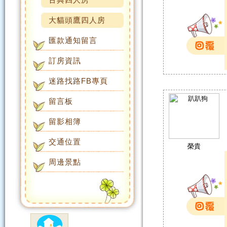
大貓頭鷹四人房
匯款通知留言
訂房資訊
迷路找路FB專頁
留言板
留影相簿
交通位置
榮貴
周邊景點