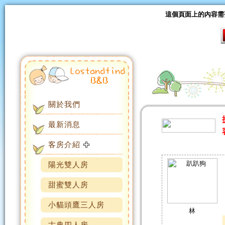
這個頁面上的內容需要較新
關於我們
最新消息
客房介紹
陽光雙人房
甜蜜雙人房
小貓頭鷹三人房
林
古典四人房