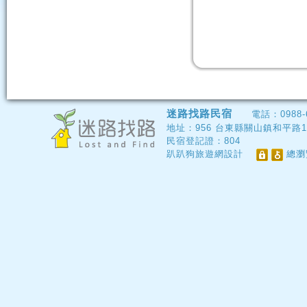
迷路找路民宿
電話：
0988-
地址：
956
台東縣關山鎮和平路13
民宿登記證：
804
趴趴狗旅遊網設計
總瀏